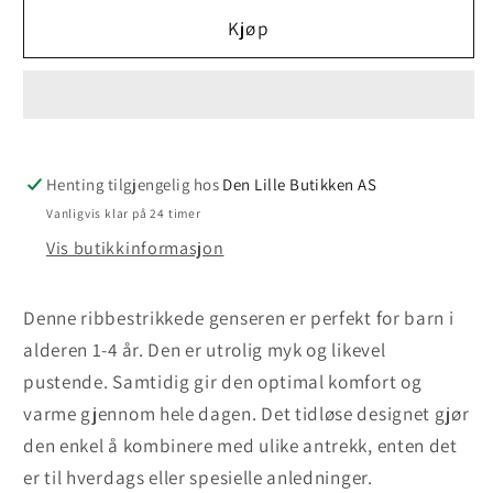
for
for
Supermyk
Supermyk
Kjøp
barnegenser
barnegenser
-
-
Lilla
Lilla
Henting tilgjengelig hos
Den Lille Butikken AS
Vanligvis klar på 24 timer
Vis butikkinformasjon
Denne ribbestrikkede genseren er perfekt for barn i
alderen 1-4 år. Den er utrolig myk og likevel
pustende. Samtidig gir den optimal komfort og
varme gjennom hele dagen. Det tidløse designet gjør
den enkel å kombinere med ulike antrekk, enten det
er til hverdags eller spesielle anledninger.