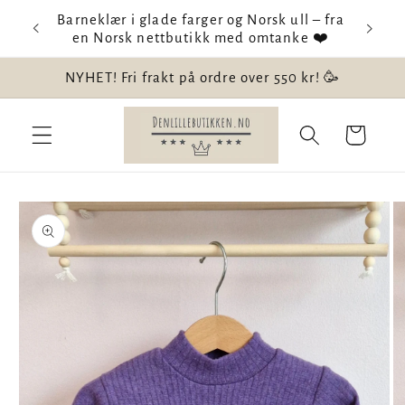
Gå videre
Barneklær i glade farger og Norsk ull – fra
Velkom
til
en Norsk nettbutikk med omtanke ❤️
innholdet
NYHET! Fri frakt på ordre over 550 kr! 🥳
Handlekurv
opp til
roduktinformasjon